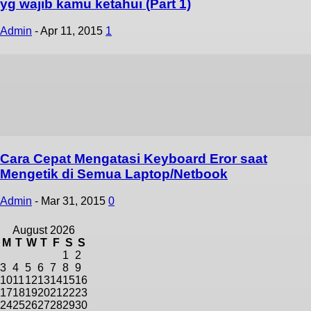
yg wajib kamu ketahui (Part 1)
Admin
-
Apr 11, 2015
1
Cara Cepat Mengatasi Keyboard Eror saat
Mengetik di Semua Laptop/Netbook
Admin
-
Mar 31, 2015
0
August 2026
M
T
W
T
F
S
S
1
2
3
4
5
6
7
8
9
10
11
12
13
14
15
16
17
18
19
20
21
22
23
24
25
26
27
28
29
30