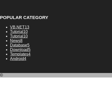
POPULAR CATEGORY
VB.NET
13
Tutorial
10
Tutorial
10
News
8
Database
5
Download
5
Templates
4
Android
4
©