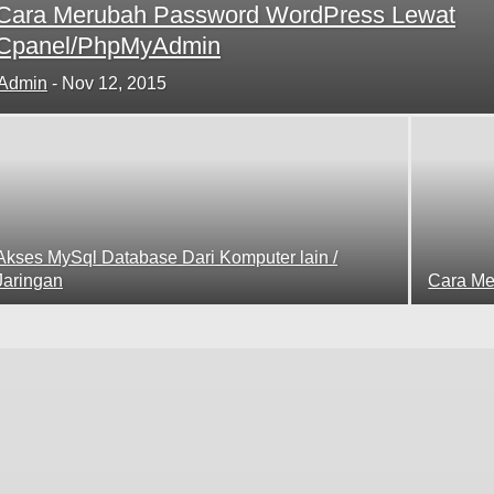
Cara Merubah Password WordPress Lewat
Cpanel/PhpMyAdmin
Admin
-
Nov 12, 2015
Akses MySql Database Dari Komputer lain /
Jaringan
Cara Me