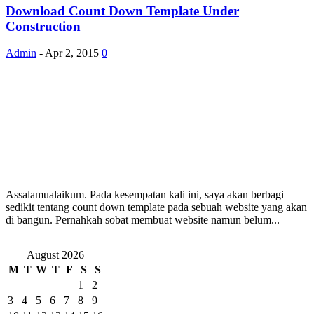
Download Count Down Template Under
Construction
Admin
-
Apr 2, 2015
0
Assalamualaikum. Pada kesempatan kali ini, saya akan berbagi
sedikit tentang count down template pada sebuah website yang akan
di bangun. Pernahkah sobat membuat website namun belum...
August 2026
M
T
W
T
F
S
S
1
2
3
4
5
6
7
8
9