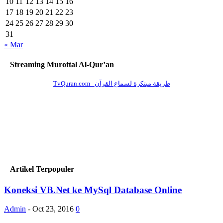
10
11
12
13
14
15
16
17
18
19
20
21
22
23
24
25
26
27
28
29
30
31
« Mar
Streaming Murottal Al-Qur’an
Artikel Terpopuler
Koneksi VB.Net ke MySql Database Online
Admin
-
Oct 23, 2016
0