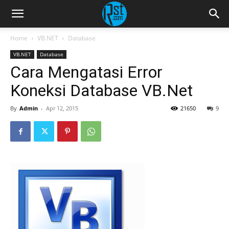
Home
VB.NET
Database
VB.NET
Database
Cara Mengatasi Error
Koneksi Database VB.Net
By
Admin
-
Apr 12, 2015
21650
9