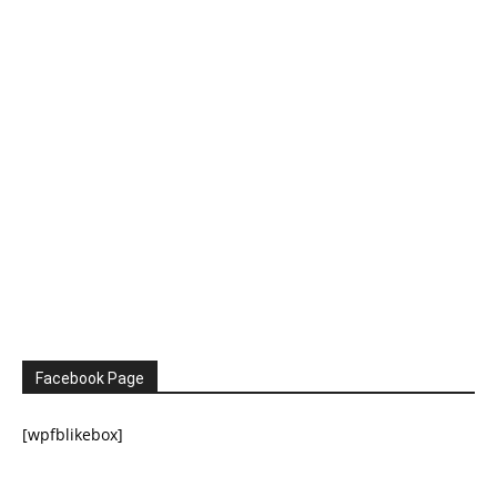
Facebook Page
[wpfblikebox]