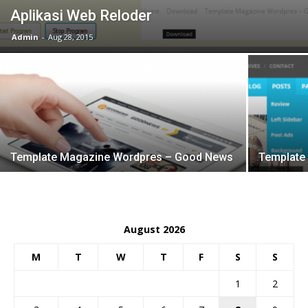
Aplikasi Web Reloder
Admin
-
Aug 28, 2015
Template Magazine Wordpres – Good News
Template
August 2026
M
T
W
T
F
S
S
1
2