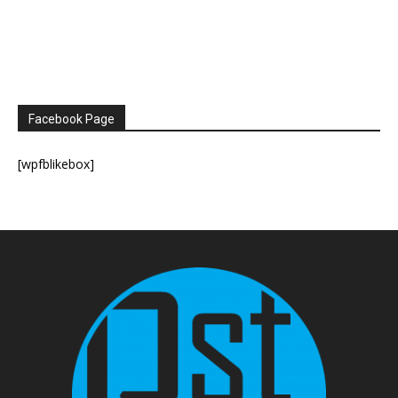
Facebook Page
[wpfblikebox]