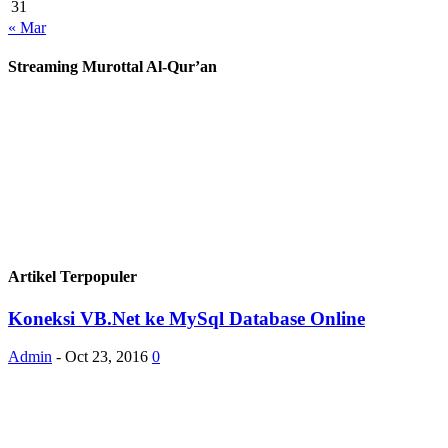
31
« Mar
Streaming Murottal Al-Qur’an
Artikel Terpopuler
Koneksi VB.Net ke MySql Database Online
Admin
-
Oct 23, 2016
0