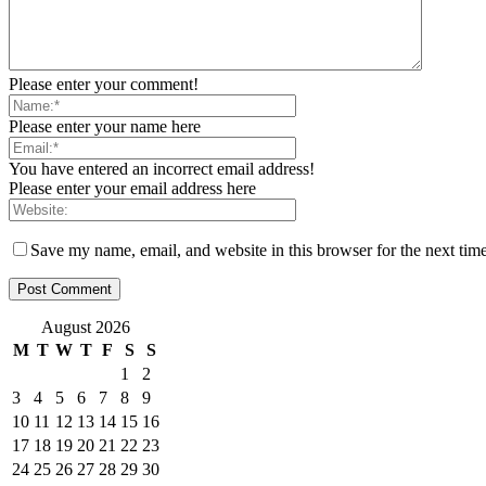
Please enter your comment!
Please enter your name here
You have entered an incorrect email address!
Please enter your email address here
Save my name, email, and website in this browser for the next tim
August 2026
M
T
W
T
F
S
S
1
2
3
4
5
6
7
8
9
10
11
12
13
14
15
16
17
18
19
20
21
22
23
24
25
26
27
28
29
30