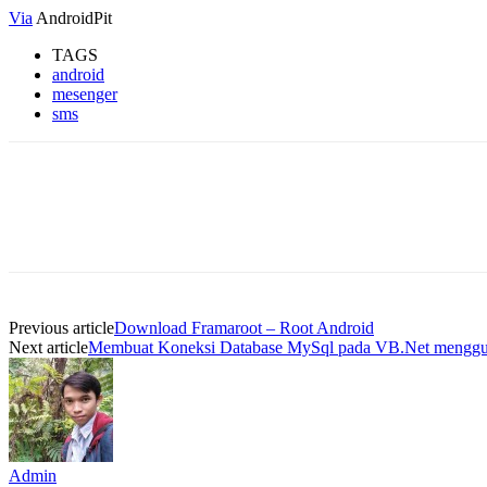
Via
AndroidPit
TAGS
android
mesenger
sms
Previous article
Download Framaroot – Root Android
Next article
Membuat Koneksi Database MySql pada VB.Net menggun
Admin