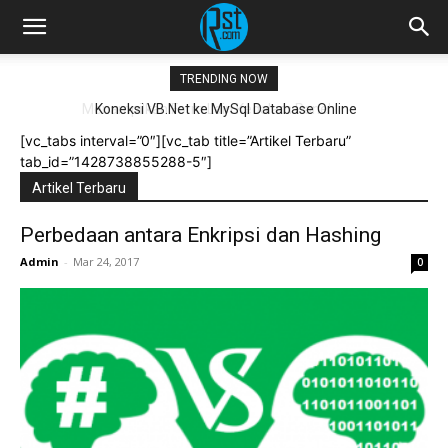
TRENDING NOW
Koneksi VB.Net ke MySql Database Online
[vc_tabs interval=”0″][vc_tab title=”Artikel Terbaru”
tab_id=”1428738855288-5″]
Artikel Terbaru
Perbedaan antara Enkripsi dan Hashing
Admin
-
Mar 24, 2017
0