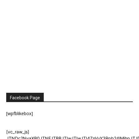
Facebook Page
[wpfblikebox]
[vc_raw_js]
JTNDc2NyaXB0JTNFJTBBJTIwJTIwJTI4ZnVuY3Rpb24lMjhpJT