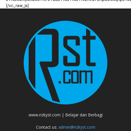
[/vc_raw_js]
www.rizkyst.com | Belajar dan Berbagi
Contact us:
admin@rizkyst.com