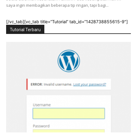
saya ingin membagikan beberapa tip ringan, tapi bagi...
[/vc_tab][vc_tab title=”Tutorial” tab_id=”1428738855615-9″]
Tutorial Terbaru