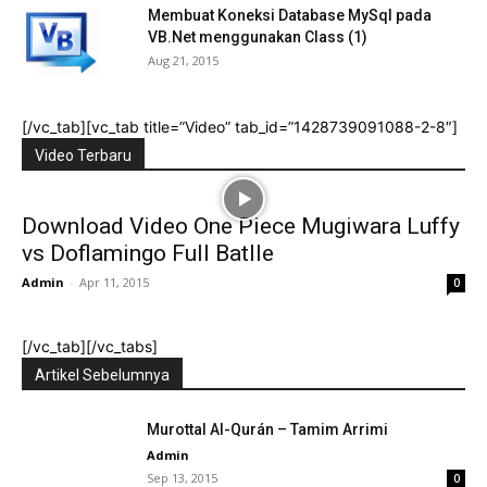
Membuat Koneksi Database MySql pada
VB.Net menggunakan Class (1)
Aug 21, 2015
[/vc_tab][vc_tab title=”Video” tab_id=”1428739091088-2-8″]
Video Terbaru
Download Video One Piece Mugiwara Luffy
vs Doflamingo Full Batlle
Admin
-
Apr 11, 2015
0
[/vc_tab][/vc_tabs]
Artikel Sebelumnya
Murottal Al-Qurán – Tamim Arrimi
Admin
Sep 13, 2015
0