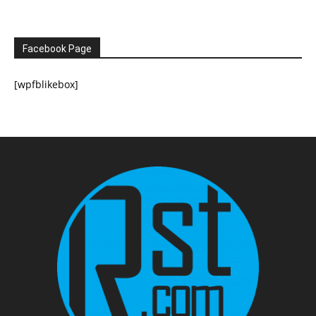
Facebook Page
[wpfblikebox]