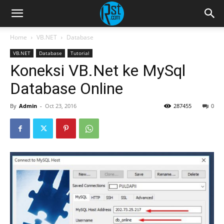
Home
VB.NET
Database
VB.NET
Database
Tutorial
Koneksi VB.Net ke MySql
Database Online
By
Admin
-
Oct 23, 2016
287455
0