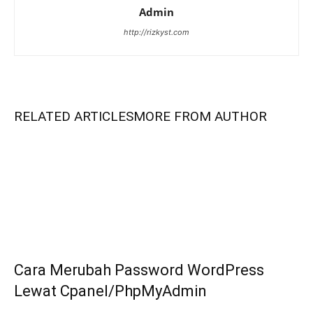
Admin
http://rizkyst.com
RELATED ARTICLES
MORE FROM AUTHOR
Cara Merubah Password WordPress
Lewat Cpanel/PhpMyAdmin