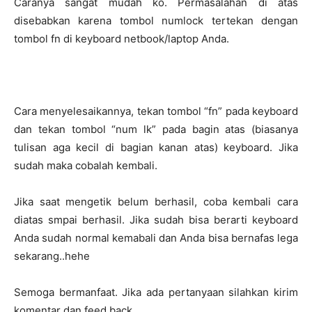
Caranya sangat mudah ko. Permasalahan di atas
disebabkan karena tombol numlock tertekan dengan
tombol fn di keyboard netbook/laptop Anda.
Cara menyelesaikannya, tekan tombol “fn” pada keyboard
dan tekan tombol “num lk” pada bagin atas (biasanya
tulisan aga kecil di bagian kanan atas) keyboard. Jika
sudah maka cobalah kembali.
Jika saat mengetik belum berhasil, coba kembali cara
diatas smpai berhasil. Jika sudah bisa berarti keyboard
Anda sudah normal kemabali dan Anda bisa bernafas lega
sekarang..hehe
Semoga bermanfaat. Jika ada pertanyaan silahkan kirim
komentar dan feed back.