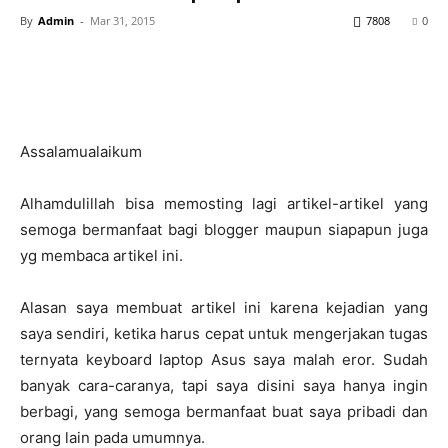
By
Admin
-
Mar 31, 2015
7808
0
Assalamualaikum
Alhamdulillah bisa memosting lagi artikel-artikel yang
semoga bermanfaat bagi blogger maupun siapapun juga
yg membaca artikel ini.
Alasan saya membuat artikel ini karena kejadian yang
saya sendiri, ketika harus cepat untuk mengerjakan tugas
ternyata keyboard laptop Asus saya malah eror. Sudah
banyak cara-caranya, tapi saya disini saya hanya ingin
berbagi, yang semoga bermanfaat buat saya pribadi dan
orang lain pada umumnya.