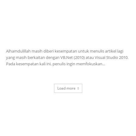
Alhamdulillah masih diberi kesempatan untuk menulis artikel lagi
yang masih berkaitan dengan VB.Net (2010) atau Visual Studio 2010.
Pada kesempatan kali ini, penulis ingin memfokuskan...
Load more