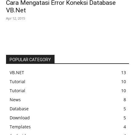
Cara Mengatasi Error Koneksi Database
VB.Net
Apr 12, 2015
POPULAR CATEGORY
VB.NET
13
Tutorial
10
Tutorial
10
News
8
Database
5
Download
5
Templates
4