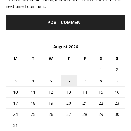
next time I comment.
August 2026
M
T
W
T
F
S
S
1
2
3
4
5
6
7
8
9
10
11
12
13
14
15
16
17
18
19
20
21
22
23
24
25
26
27
28
29
30
31