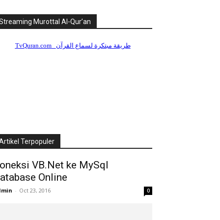
Streaming Murottal Al-Qur’an
Artikel Terpopuler
oneksi VB.Net ke MySql
atabase Online
dmin
-
Oct 23, 2016
0