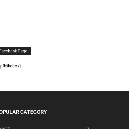
Facebook Page
pfblikebox]
OPULAR CATEGORY
B.NET
13