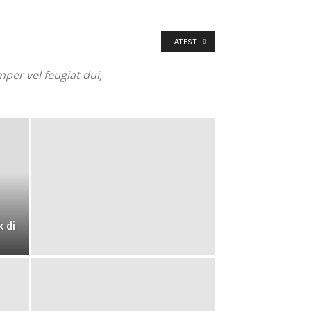
LATEST
mper vel feugiat dui,
 di