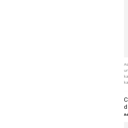
As
un
ka
ka
C
d
A