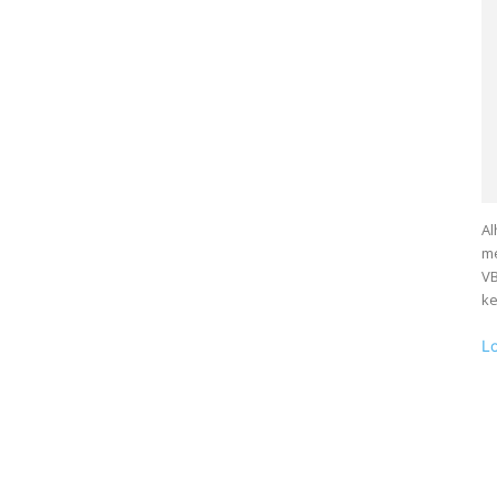
Al
me
VB
ke
L