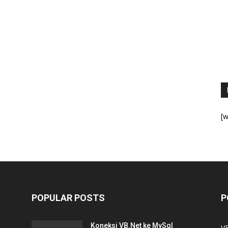
[w
POPULAR POSTS
P
Koneksi VB.Net ke MySql
V