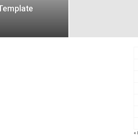
Template
«