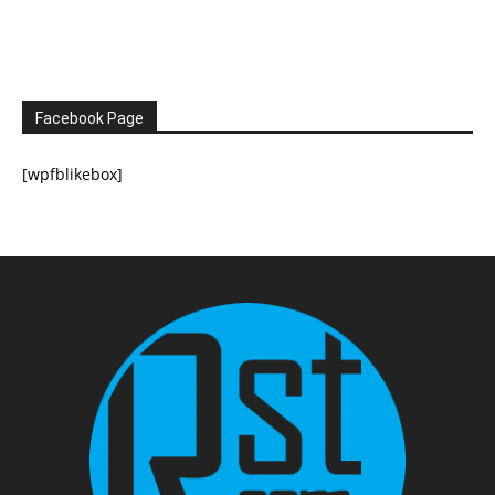
Facebook Page
[wpfblikebox]