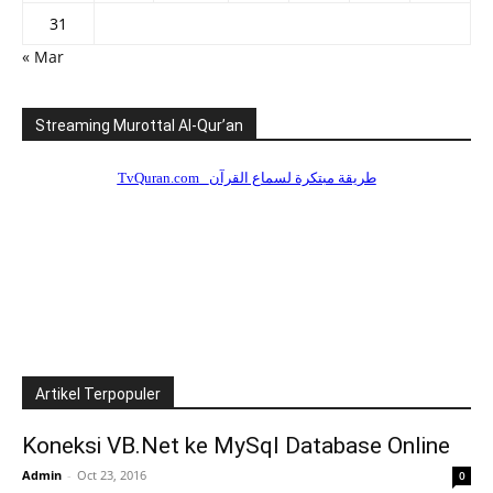
31
« Mar
Streaming Murottal Al-Qur’an
Artikel Terpopuler
Koneksi VB.Net ke MySql Database Online
Admin
-
Oct 23, 2016
0