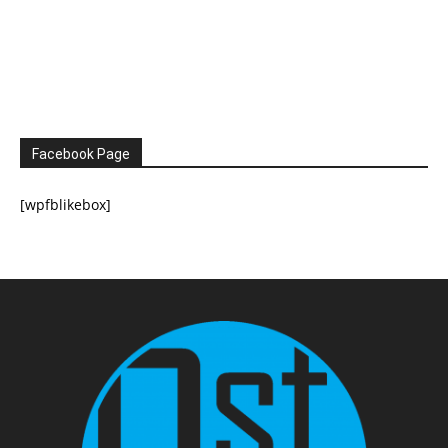
Facebook Page
[wpfblikebox]