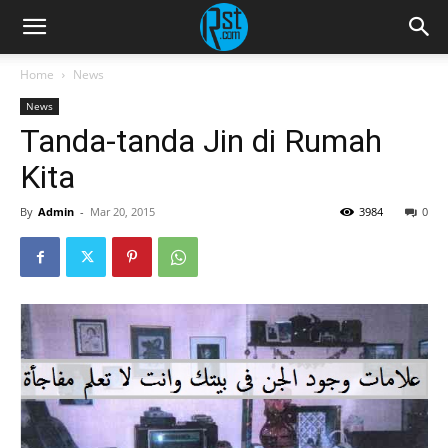
Home
News
News
Tanda-tanda Jin di Rumah
Kita
By
Admin
-
Mar 20, 2015
3984
0