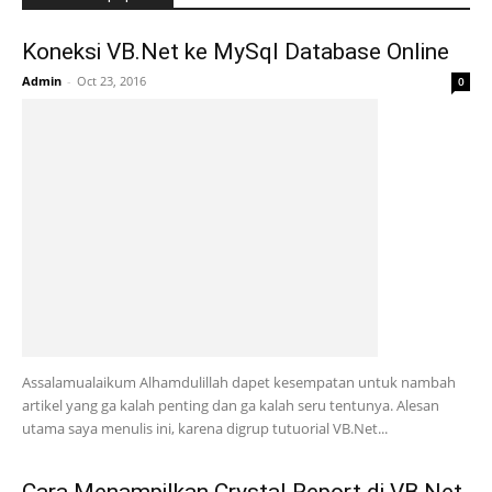
Koneksi VB.Net ke MySql Database Online
Admin
-
Oct 23, 2016
0
Assalamualaikum Alhamdulillah dapet kesempatan untuk nambah
artikel yang ga kalah penting dan ga kalah seru tentunya. Alesan
utama saya menulis ini, karena digrup tutuorial VB.Net...
Cara Menampilkan Crystal Report di VB.Net