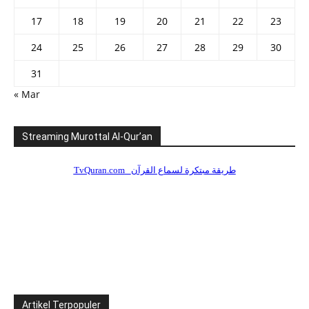
17
18
19
20
21
22
23
24
25
26
27
28
29
30
31
« Mar
Streaming Murottal Al-Qur’an
Artikel Terpopuler