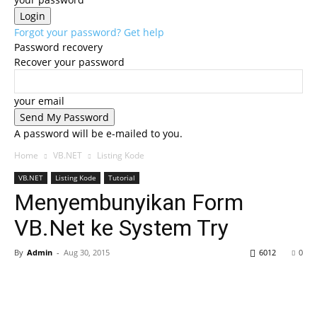
Forgot your password? Get help
Password recovery
Recover your password
your email
A password will be e-mailed to you.
Home
VB.NET
Listing Kode
VB.NET
Listing Kode
Tutorial
Menyembunyikan Form
VB.Net ke System Try
By
Admin
-
Aug 30, 2015
6012
0