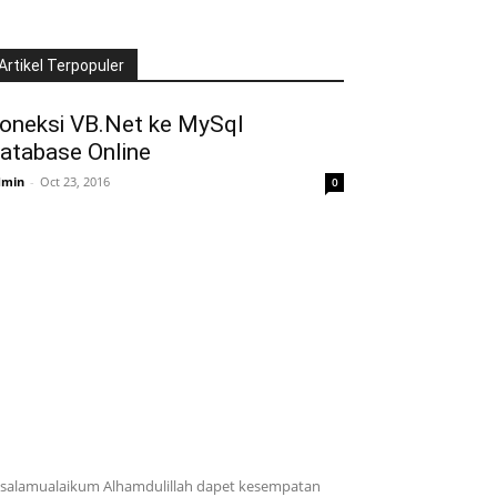
Artikel Terpopuler
oneksi VB.Net ke MySql
atabase Online
dmin
-
Oct 23, 2016
0
salamualaikum Alhamdulillah dapet kesempatan