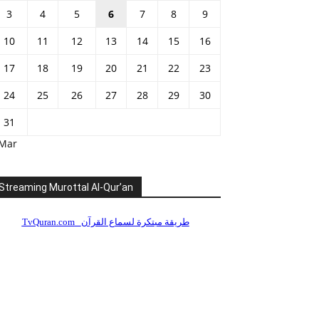
3
4
5
6
7
8
9
10
11
12
13
14
15
16
17
18
19
20
21
22
23
24
25
26
27
28
29
30
31
 Mar
Streaming Murottal Al-Qur’an