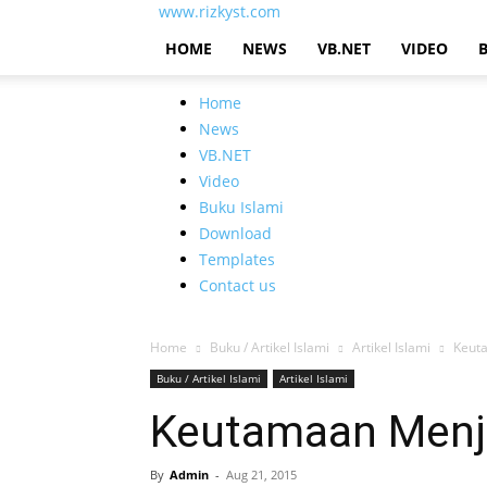
www.rizkyst.com
HOME
NEWS
VB.NET
VIDEO
Home
News
VB.NET
Video
Buku Islami
Download
Templates
Contact us
Home
Buku / Artikel Islami
Artikel Islami
Keuta
Buku / Artikel Islami
Artikel Islami
Keutamaan Menja
By
Admin
-
Aug 21, 2015