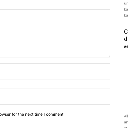
un
ka
ka
C
d
A
owser for the next time I comment.
Al
ar
at