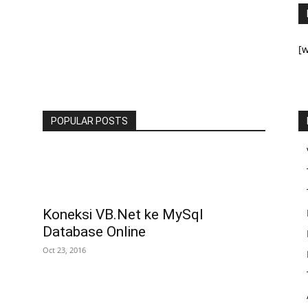
[w
POPULAR POSTS
Koneksi VB.Net ke MySql
Database Online
Oct 23, 2016