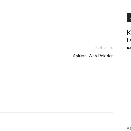
K
D
Next article
A
Aplikasi Web Reloder
As