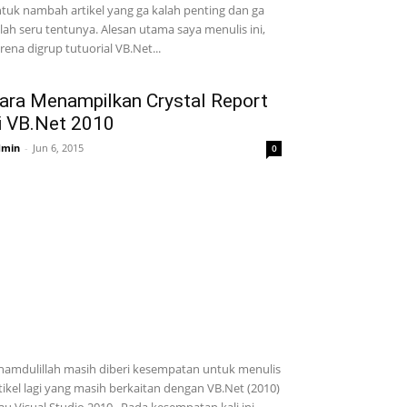
tuk nambah artikel yang ga kalah penting dan ga
lah seru tentunya. Alesan utama saya menulis ini,
rena digrup tutuorial VB.Net...
ara Menampilkan Crystal Report
i VB.Net 2010
dmin
-
Jun 6, 2015
0
hamdulillah masih diberi kesempatan untuk menulis
tikel lagi yang masih berkaitan dengan VB.Net (2010)
au Visual Studio 2010. Pada kesempatan kali ini,