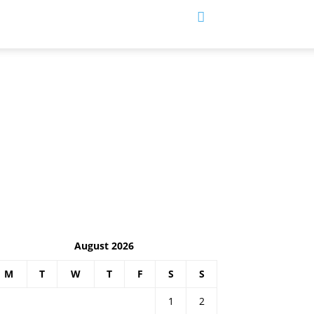
August 2026
M
T
W
T
F
S
S
1
2