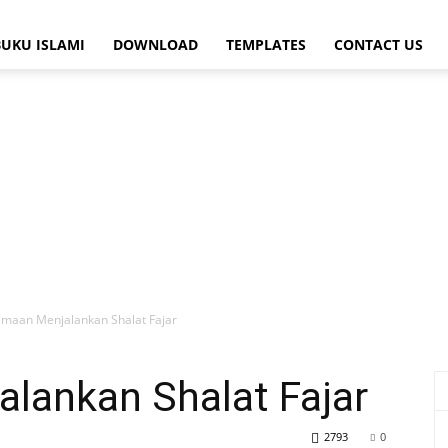
BUKU ISLAMI
DOWNLOAD
TEMPLATES
CONTACT US
maan Menjalankan Shalat Fajar
lankan Shalat Fajar
2793
0