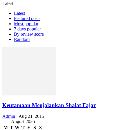
Latest
Latest
Featured posts
Most popular
7 days popular
By review score
Random
Keutamaan Menjalankan Shalat Fajar
Admin
-
Aug 21, 2015
August 2026
M
T
W
T
F
S
S