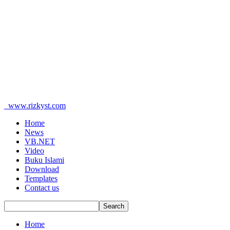
www.rizkyst.com
Home
News
VB.NET
Video
Buku Islami
Download
Templates
Contact us
Home