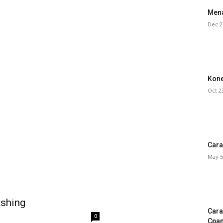
Mena
Dec 2
Kone
Oct 2
Cara
May 5
ashing
Cara
0
Cpa