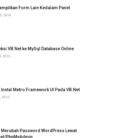
mpilkan Form Lain Kedalam Panel
3, 2016
ksi VB.Net ke MySql Database Online
3, 2016
 Instal Metro Framework UI Pada VB.Net
, 2016
 Merubah Password WordPress Lewat
nel/PhpMyAdmin