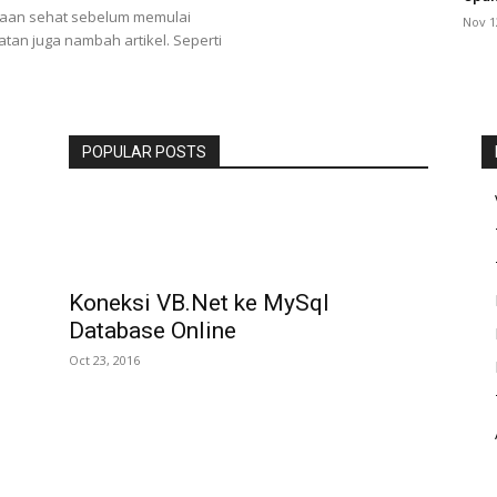
aan sehat sebelum memulai
Nov 1
atan juga nambah artikel. Seperti
POPULAR POSTS
Koneksi VB.Net ke MySql
Database Online
Oct 23, 2016