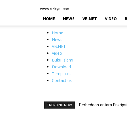
www.rizkyst.com
HOME
NEWS
VB.NET
VIDEO
Home
News
VB.NET
Video
Buku Islami
Download
Templates
Contact us
Perbedaan antara Enkrips
TRENDING NOW