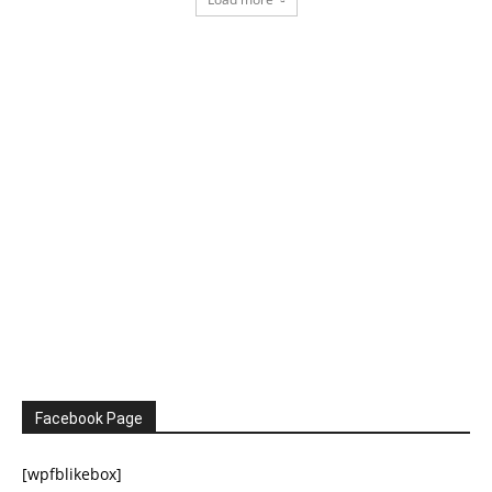
Facebook Page
[wpfblikebox]