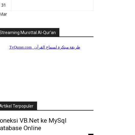
31
 Mar
Streaming Murottal Al-Qur’an
Artikel Terpopuler
oneksi VB.Net ke MySql
atabase Online