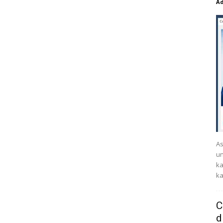
A
As
un
ka
ka
C
d