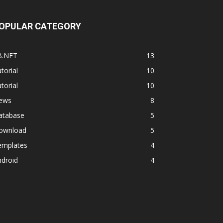
OPULAR CATEGORY
B.NET
13
torial
10
torial
10
ews
8
atabase
5
ownload
5
emplates
4
ndroid
4