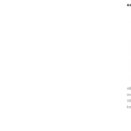
A
Al
me
VB
ke