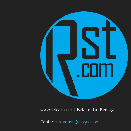
www.rizkyst.com | Belajar dan Berbagi
Contact us:
admin@rizkyst.com