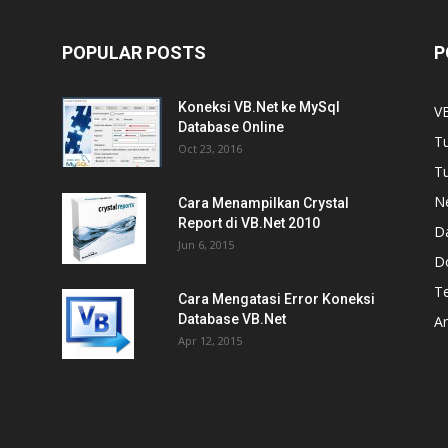
POPULAR POSTS
P
Koneksi VB.Net ke MySql
V
Database Online
Tu
Oct 23, 2016
Tu
N
Cara Menampilkan Crystal
Report di VB.Net 2010
D
Jun 6, 2015
D
T
Cara Mengatasi Error Koneksi
Database VB.Net
A
Apr 12, 2015