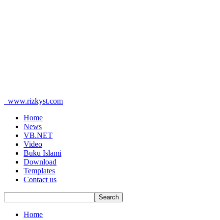
www.rizkyst.com
Home
News
VB.NET
Video
Buku Islami
Download
Templates
Contact us
Home