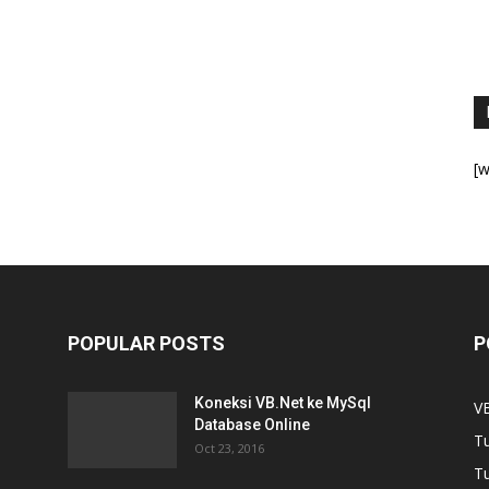
[w
POPULAR POSTS
P
Koneksi VB.Net ke MySql
V
Database Online
Tu
Oct 23, 2016
Tu