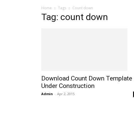
Home
Tags
Count down
Tag: count down
Download Count Down Template
Under Construction
Admin
-
Apr 2, 2015