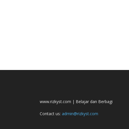
www.rizkyst.com | Belajar dan Berbagi
Contact us:
admin@rizkyst.com