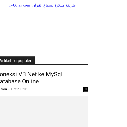
Artikel Terpopuler
oneksi VB.Net ke MySql
atabase Online
dmin
-
Oct 23, 2016
0