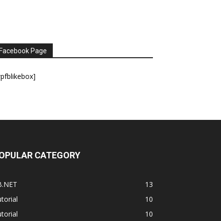
Facebook Page
pfblikebox]
OPULAR CATEGORY
B.NET
13
torial
10
torial
10