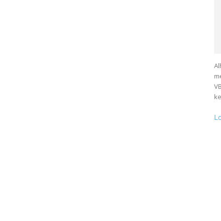
Al
me
VB
ke
L