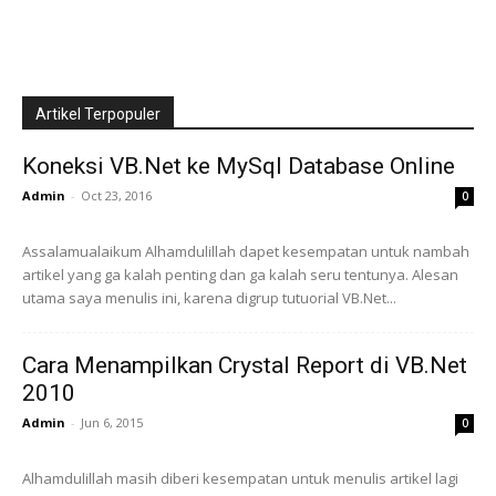
Artikel Terpopuler
Koneksi VB.Net ke MySql Database Online
Admin
-
Oct 23, 2016
0
Assalamualaikum Alhamdulillah dapet kesempatan untuk nambah
artikel yang ga kalah penting dan ga kalah seru tentunya. Alesan
utama saya menulis ini, karena digrup tutuorial VB.Net...
Cara Menampilkan Crystal Report di VB.Net
2010
Admin
-
Jun 6, 2015
0
Alhamdulillah masih diberi kesempatan untuk menulis artikel lagi