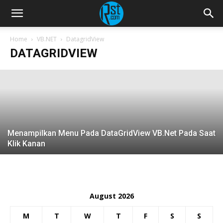
Membuat Koneksi Database MySql pada
VB.Net menggunakan Class (2)
Home
VB.NET
DatagridView
DATAGRIDVIEW
Admin
-
Sep 28, 2015
Menampilkan Menu Pada DataGridView VB.Net Pada Saat
Klik Kanan
August 2026
M
T
W
T
F
S
S